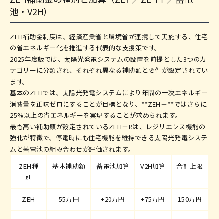
池・V2H）
ZEH補助金制度は、経済産業省と環境省が連携して実施する、住宅
の省エネルギー化を推進する代表的な支援策です。
2025年度版では、太陽光発電システムの設置を前提とした3つのカ
テゴリーに分類され、それぞれ異なる補助額と要件が設定されてい
ます。
基本のZEHでは、太陽光発電システムにより年間の一次エネルギー
消費量を正味ゼロにすることが目標となり、**ZEH＋**ではさらに
25%以上の省エネルギーを実現することが求められます。
最も高い補助額が設定されているZEH＋Rは、レジリエンス機能の
強化が特徴で、停電時にも住宅機能を維持できる太陽光発電システ
ムと蓄電池の組み合わせが評価されます。
ZEH種
基本補助額
蓄電池加算
V2H加算
合計上限
別
ZEH
55万円
+20万円
+75万円
150万円