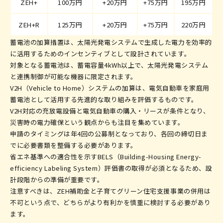
ZEH+
100万円
+20万円
+75万円
195万円
ZEH+R
125万円
+20万円
+75万円
220万円
蓄電池の加算措置は、太陽光発電システムで生成した電力を効率的
に活用するためのインセンティブとして設計されています。
対象となる蓄電池は、蓄電容量4kWh以上で、太陽光発電システム
と連携制御が可能な機器に限定されます。
V2H（Vehicle to Home）システムの加算は、電気自動車を家庭用
蓄電池として活用する先進的な取り組みを評価するものです。
V2H対応の充放電設備と電気自動車の購入・リースが条件となり、
災害時の電力確保という観点からも注目を集めています。
申請のタイミングは年4回の公募制となっており、各回の締切日ま
でに必要書類を整備する必要があります。
省エネ基準への適合性を示すBELS（Building-Housing Energy-
efficiency Labeling System）評価書の取得が必須となるため、設
計段階からの準備が重要です。
注意すべきは、ZEH補助金と子育てグリーン住宅支援事業の併用は
不可という点で、どちらがより有利かを慎重に検討する必要があり
ます。