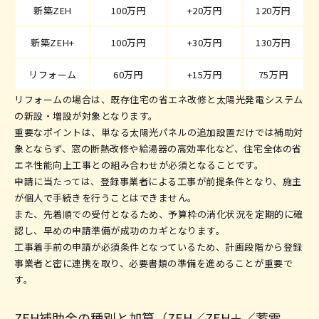
新築ZEH
100万円
+20万円
120万円
新築ZEH+
100万円
+30万円
130万円
リフォーム
60万円
+15万円
75万円
リフォームの場合は、既存住宅の省エネ改修と太陽光発電システム
の新設・増設が対象となります。
重要なポイントは、単なる太陽光パネルの追加設置だけでは補助対
象とならず、窓の断熱改修や給湯器の高効率化など、住宅全体の省
エネ性能向上工事との組み合わせが必須となることです。
申請に当たっては、登録事業者による工事が前提条件となり、施主
が個人で手続きを行うことはできません。
また、先着順での受付となるため、予算枠の消化状況を定期的に確
認し、早めの申請準備が成功のカギとなります。
工事着手前の申請が必須条件となっているため、計画段階から登録
事業者と密に連携を取り、必要書類の準備を進めることが重要で
す。
ZEH補助金の種別と加算（ZEH／ZEH＋／蓄電