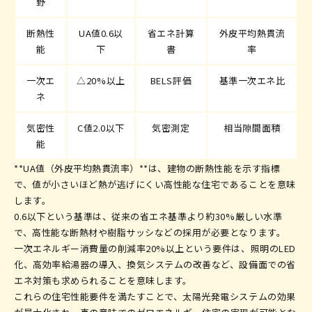
野
断熱性
UA値0.6以
省エネ計算
外皮平均熱貫流
能
下
書
率
一次エ
△20%以上
BELS評価
基準一次エネ比
ネ
気密性
C値2.0以下
気密測定
相当隙間面積
能
**UA値（外皮平均熱貫流率）**は、建物の断熱性能を示す指標
で、値が小さいほど熱が逃げにくい高性能な住宅であることを意味
します。
0.6以下という基準は、従来の省エネ基準より約30%厳しい水準
で、高性能な断熱材や樹脂サッシなどの採用が必要となります。
一次エネルギー消費量の削減率20%以上という要件は、照明のLED
化、高効率給湯器の導入、換気システムの改善など、設備面での省
エネ対策も求められることを意味します。
これらの住宅性能要件を満たすことで、太陽光発電システムの効果