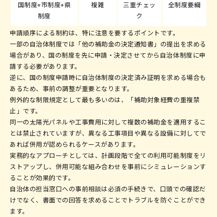
国制度+市制度+県
複雑
三重チェッ
全制度要綱
制度
ク
申請順序による制約は、特に注意を要するポイントです。
一部の自治体制度では「他の補助金の決定通知書」の提出を求める
場合があり、国の制度を先に申請・決定させてから自治体制度に申
請する必要があります。
逆に、国の制度申請時に自治体制度の決定済み証明を求める場合も
あるため、事前の調整が重要となります。
例外的な制限規定として最も多いのは、「補助対象経費の重複禁
止」です。
同一の太陽光パネルや工事費用に対して複数の補助金を適用するこ
とは禁止されていますが、異なる工事項目や異なる設備に対してで
あれば併用が認められるケースがあります。
実務的なアプローチとしては、計画段階で全ての利用可能制度をリ
ストアップし、併用可能な組み合わせを事前にシミュレーションす
ることが効果的です。
自治体の担当窓口への事前相談は必須の手続きで、口頭での確認だ
けでなく、書面での回答を求めることでトラブルを防ぐことができ
ます。