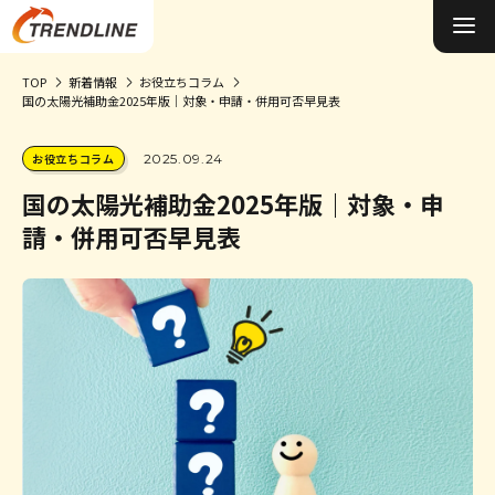
TOP
新着情報
お役立ちコラム
国の太陽光補助金2025年版｜対象・申請・併用可否早見表
施工事例&お客様の声
お役立ちコラム
2025.09.24
0円ソーラーについて
国の太陽光補助金2025年版｜対象・申
太陽光発電について
請・併用可否早見表
蓄電池について
オール電化について
選ばれる理由
お役立ちコラム
会社概要