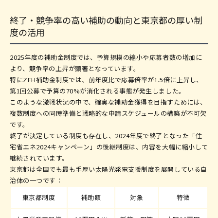
終了・競争率の高い補助の動向と東京都の厚い制
度の活用
2025年度の補助金制度では、予算規模の縮小や応募者数の増加に
より、競争率の上昇が顕著となっています。
特にZEH補助金制度では、前年度比で応募倍率が1.5倍に上昇し、
第1回公募で予算の70%が消化される事態が発生しました。
このような激戦状況の中で、確実な補助金獲得を目指すためには、
複数制度への同時準備と戦略的な申請スケジュールの構築が不可欠
です。
終了が決定している制度も存在し、2024年度で終了となった「住
宅省エネ2024キャンペーン」の後継制度は、内容を大幅に縮小して
継続されています。
東京都は全国でも最も手厚い太陽光発電支援制度を展開している自
治体の一つです：
東京都制度
補助額
対象
特徴