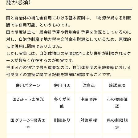
認が必須）
国と自治体の補助金併用における基本原則は、「財源が異なる制度
間では併用可能」というものです。
国の制度は主に一般会計予算や特別会計予算を財源としているのに
対し、自治体制度は地方税や交付金を財源としているため、原理的
には併用に問題はありません。
しかし実際には、自治体独自の制限規定により併用が制限されるケ
ースが数多く存在するのが現実です。
併用可否の判定で最も重要なのは、自治体制度の実施要綱における
他制度との重複に関する記載を詳細に確認することです。
併用パターン
併用可否
注意点
確認事項
国ZEH+市太陽光
多くが可
申請順序
市の要綱確
能
認
国グリーン+県省エ
制限あり
対象重複
県の制限規
ネ
定