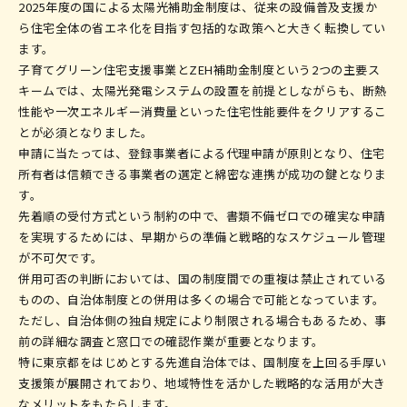
2025年度の国による太陽光補助金制度は、従来の設備普及支援か
ら住宅全体の省エネ化を目指す包括的な政策へと大きく転換してい
ます。
子育てグリーン住宅支援事業とZEH補助金制度という2つの主要ス
キームでは、太陽光発電システムの設置を前提としながらも、断熱
性能や一次エネルギー消費量といった住宅性能要件をクリアするこ
とが必須となりました。
申請に当たっては、登録事業者による代理申請が原則となり、住宅
所有者は信頼できる事業者の選定と綿密な連携が成功の鍵となりま
す。
先着順の受付方式という制約の中で、書類不備ゼロでの確実な申請
を実現するためには、早期からの準備と戦略的なスケジュール管理
が不可欠です。
併用可否の判断においては、国の制度間での重複は禁止されている
ものの、自治体制度との併用は多くの場合で可能となっています。
ただし、自治体側の独自規定により制限される場合もあるため、事
前の詳細な調査と窓口での確認作業が重要となります。
特に東京都をはじめとする先進自治体では、国制度を上回る手厚い
支援策が展開されており、地域特性を活かした戦略的な活用が大き
なメリットをもたらします。