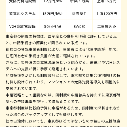
太陽光発電設備
12万円/kW
新築・既築
上限36万円
蓄電池システム
15万円/kWh
併設条件
上限120万円
V2H充放電設備
50万円/台
EV必須
工事費込み
東京都の制度の特徴は、国制度との併用を明確に許可している点
と、申請手続きの簡素化が図られている点です。
都独自の登録事業者制度により、事業者による代理申請が可能で、
住宅所有者の手続き負担が大幅に軽減されています。
さらに、災害時の自立電源確保という観点から、蓄電池やV2Hシス
テムへの支援が特に手厚く設定されています。
地域特性を活かした制度設計として、東京都では集合住宅向けの特
別枠も設けられており、マンションでの太陽光発電導入も積極的に
支援されています。
申請戦略として重要なのは、国制度の申請結果を待たずに東京都制
度への申請準備を並行して進めることです。
東京都制度は比較的予算に余裕があるため、国制度で採択されなか
った場合のバックアップとしても機能します。
他の自治体においても、東京都ほどではないものの独自の支援制度