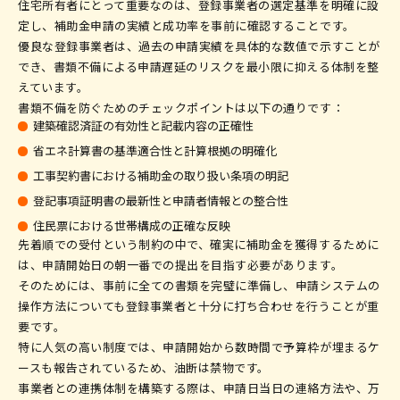
住宅所有者にとって重要なのは、登録事業者の選定基準を明確に設
定し、補助金申請の実績と成功率を事前に確認することです。
優良な登録事業者は、過去の申請実績を具体的な数値で示すことが
でき、書類不備による申請遅延のリスクを最小限に抑える体制を整
えています。
書類不備を防ぐためのチェックポイントは以下の通りです：
建築確認済証の有効性と記載内容の正確性
省エネ計算書の基準適合性と計算根拠の明確化
工事契約書における補助金の取り扱い条項の明記
登記事項証明書の最新性と申請者情報との整合性
住民票における世帯構成の正確な反映
先着順での受付という制約の中で、確実に補助金を獲得するために
は、申請開始日の朝一番での提出を目指す必要があります。
そのためには、事前に全ての書類を完璧に準備し、申請システムの
操作方法についても登録事業者と十分に打ち合わせを行うことが重
要です。
特に人気の高い制度では、申請開始から数時間で予算枠が埋まるケ
ースも報告されているため、油断は禁物です。
事業者との連携体制を構築する際は、申請日当日の連絡方法や、万