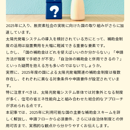
0120-019-600
2025年に入り、脱炭素社会の実現に向けた国の取り組みがさらに加
受付時間
不定休
9:00〜17:00
速しています。
太陽光発電システムの導入を検討されている方にとって、補助金制
でお問い合わせ
Web
度の活用は設置費用を大幅に軽減できる重要な要素です。
しかし、「国の補助金はどれを使えばいいのか分からない」「申請
方法が複雑で手続きが不安」「自治体の補助金と併用できるの？」
といった疑問を抱える方も多いのではないでしょうか。
実際に、2025年度の国による太陽光発電関連の補助金制度は複数
存在し、それぞれに異なる対象条件や申請要件が設定されていま
す。
特に注意すべきは、太陽光発電システム単体では対象外となる制度
が多く、住宅の省エネ性能向上と組み合わせた総合的なアプローチ
が求められる点です。
本記事では、2025年に利用可能な国の主要な補助金スキームを詳
しく解説し、申請フローから必須要件、さらには自治体制度との併
用可否まで、実務的な観点から分かりやすくお伝えします。