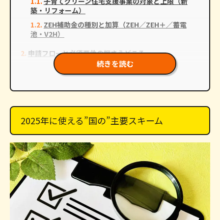
子育てグリーン住宅支援事業の対象と上限（新
築・リフォーム）
ZEH補助金の種別と加算（ZEH／ZEH＋／蓄電
池・V2H）
申請フローと必須要件の押さえどころ
続きを読む
登録事業者が申請主体・先着方式への備え（書類
不備ゼロ）
太陽光単体不可の理由と”住宅性能”要件（断熱・
一次エネ）
2025年に使える”国の”主要スキーム
併用可否・地域別の実務ポイント
国×自治体の併用原則と例外（自治体側規定の確
認が必須）
終了・競争率の高い補助の動向と東京都の厚い制
度の活用
まとめ