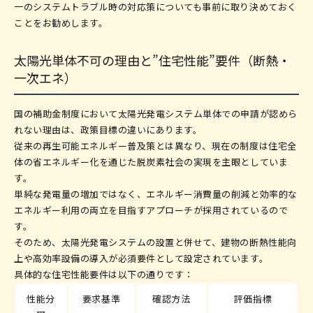
一のシステムトラブル時の対応策についても事前に取り決めておく
ことをお勧めします。
太陽光単体不可の理由と”住宅性能”要件（断熱・
一次エネ）
国の補助金制度において太陽光発電システム単体での申請が認めら
れない理由は、政策目標の違いにあります。
従来の再生可能エネルギー普及策とは異なり、現在の制度は住宅全
体の省エネルギー化を通じた脱炭素社会の実現を主眼としていま
す。
単純な発電量の増加ではなく、エネルギー消費量の削減と効率的な
エネルギー利用の両立を目指すアプローチが採用されているので
す。
そのため、太陽光発電システムの設置と併せて、建物の断熱性能向
上や高効率設備の導入が必須要件として設定されています。
具体的な住宅性能要件は以下の通りです：
性能分
要求基準
確認方法
評価指標