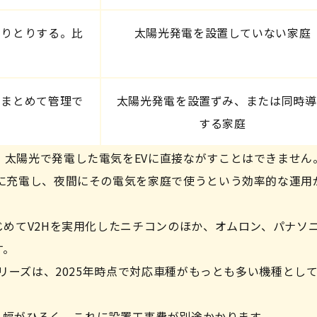
やりとりする。比
太陽光発電を設置していない家庭
をまとめて管理で
太陽光発電を設置ずみ、または同時導
する家庭
、太陽光で発電した電気をEVに直接ながすことはできません
Vに充電し、夜間にその電気を家庭で使うという効率的な運用
じめてV2Hを実用化したニチコンのほか、オムロン、パナソ
す。
シリーズは、2025年時点で対応車種がもっとも多い機種とし
度と幅がひろく、これに設置工事費が別途かかります。