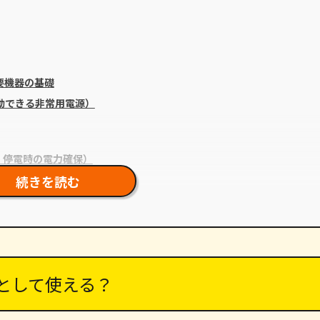
要機器の基礎
動できる非常用電源）
・停電時の電力確保）
続きを読む
出中は給電できない制約）
・給電空白の解消・災害時安定）
機器・見積比較の進め方）
として使える？
NEへお任せください！