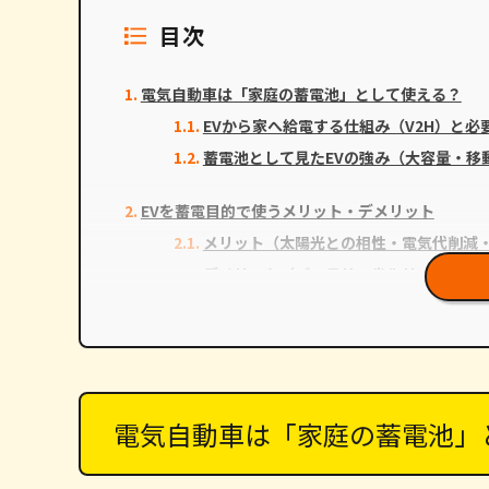
目次
電気自動車は「家庭の蓄電池」として使える？
EVから家へ給電する仕組み（V2H）と必
蓄電池として見たEVの強み（大容量・移
EVを蓄電目的で使うメリット・デメリット
メリット（太陽光との相性・電気代削減
デメリット（バッテリー劣化リスク・外
最適解は「EV＋蓄電池＋太陽光」トライブリッド
トライブリッドで補えること（劣化緩和
導入検討のチェック（補助金・対応車種/
電気自動車は「家庭の蓄電池」
太陽光発電・蓄電池システムの設置はTREND LI