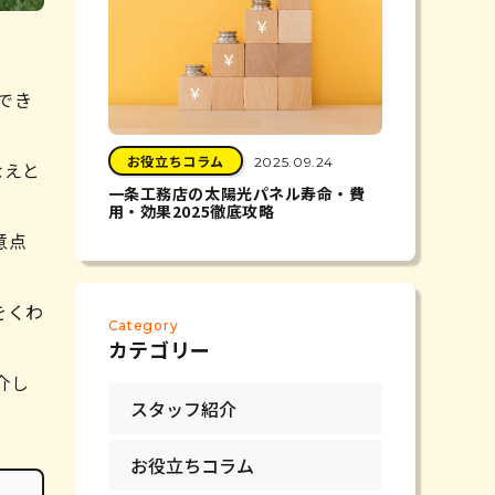
給でき
お役立ちコラム
2025.09.24
なえと
一条工務店の太陽光パネル寿命・費
用・効果2025徹底攻略
意点
をくわ
Category
カテゴリー
介し
スタッフ紹介
お役立ちコラム