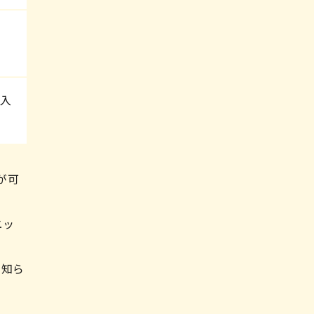
入
。
が可
ニッ
て知ら