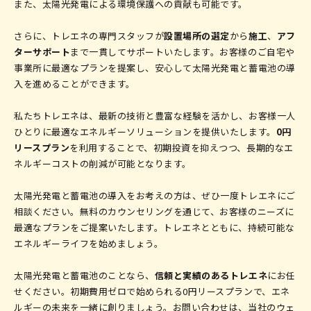
また、太陽光発電による環境保護への貢献も可能です。
さらに、トレエネの専門スタッフが
設置場所の選定
から
施工
、
アフ
ターサポート
まで一貫してサポートいたします。お客様のご自宅や
事業所に最適なプランを提案し、安心して太陽光発電と蓄電池の導
入を進めることができます。
私たちトレエネは、最新の技術と豊富な経験を活かし、お客様一人
ひとりに最適なエネルギーソリューションを提供いたします。
0円
リースプラン
を利用することで、初期投資を抑えつつ、長期的なエ
ネルギーコストの削減が可能となります。
太陽光発電と蓄電池の導入をお考えの方は、ぜひ一度トレエネにご
相談ください。無料のカウンセリングを通じて、お客様のニーズに
最適なプランをご提案いたします。トレエネとともに、持続可能な
エネルギーライフを始めましょう。
太陽光発電と蓄電池のことなら、
信頼と実績のあるトレエネ
にお任
せください。初期費用ゼロで始められる0円リースプランで、エネ
ルギーの未来を一緒に創りましょう。お問い合わせは、当社のウェ