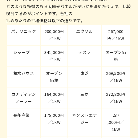
どのような特徴のある太陽光パネルが良いかを決めたうえで、比較
検討するのがポイントです。各社の
1kWあたりの平均
価格は以下の通りです。
パナソニック
200,000円
エクソル
267,000
／1kW
円／1kW
シャープ
341,000円
テスラ
オープン価
／1kW
格
積水ハウス
オープン
東芝
269,500円
価格
／1kW
カナディアン
164,000円
三菱
272,800円
ソーラー
／1kW
／1kW
長州産業
175,000円
ネクストエナ
237
／1kW
ジー
,000円／
1kW