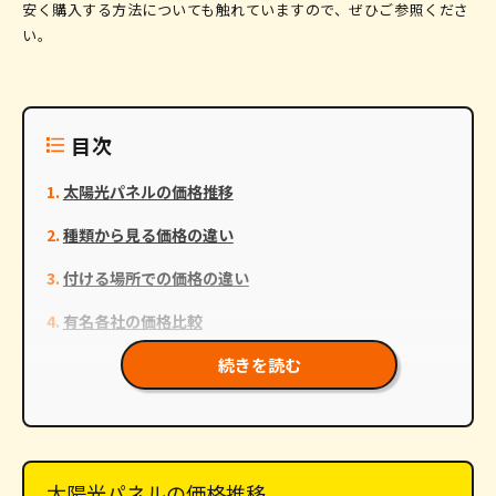
安く購入する方法についても触れていますので、ぜひご参照くださ
い。
目次
太陽光パネルの価格推移
種類から見る価格の違い
付ける場所での価格の違い
有名各社の価格比較
続きを読む
蓄電池セット
中古で購入する
設置費用
リース
パワーコンディショナー
補助金の活用
メンテナンス費用 (清掃、点検、鳩対策)
太陽光パネルの価格推移