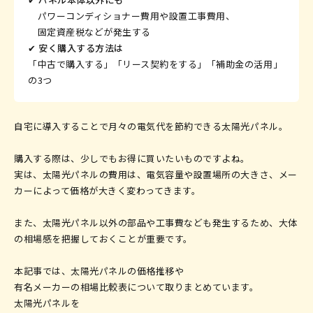
パワーコンディショナー費用や設置工事費用、
固定資産税などが発生する
0120-019-600
✔︎ 安く購入する方法は
受付時間
不定休
「中古で購入する」「リース契約をする」「補助金の活用」
9:00〜17:00
の3つ
でお問い合わせ
Web
自宅に導入することで月々の
電気代を節約できる
太陽光パネル
。
購入する際は、
少しでもお得に買いたいものですよね。
実は、太陽光パネルの費用は、電気容量や設置場所の大きさ、メー
カーによって価格が大きく変わってきます。
また、太陽光パネル以外の部品や工事費なども発生するため、大体
の相場感を把握しておくことが重要です。
本記事では、太陽光パネルの価格推移や
有名メーカーの相場比較表について取りまとめています。
太陽光パネルを