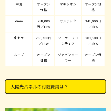
中国
オープン
マキシオン
オープン価
価格
格
dmm
288,000
サンテック
341,000円
円／1kW
／1kW
京セラ
260,700円
ソーラーフロ
203,500円
／1kW
ンティア
／1kW
ループ
オープン
ジャパンソー
オープン価
価格
ラー
格
太陽光パネルの付随費用は？