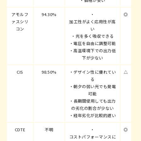
・価格が安い
アモルフ
94.30%
・
◎
ァスシリ
加工性がよく応用性が高
コン
い
・光を多く吸収できる
・電圧を自由に調整可能
・高温環境下での出力低
下が少ない
CIS
98.50%
・デザイン性に優れてい
△
る
・朝夕の弱い光でも発電
可能
・長期間使用しても出力
の劣化の割合が少ない
・
経年劣化が比較的遅い
CDTE
不明
・
◎
コストパフォーマンスに