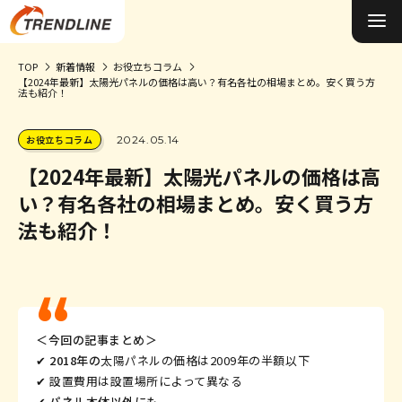
TOP
新着情報
お役立ちコラム
【2024年最新】太陽光パネルの価格は高い？有名各社の相場まとめ。安く買う方
法も紹介！
施工事例&お客様の声
0円ソーラーについて
お役立ちコラム
2024.05.14
【2024年最新】太陽光パネルの価格は高
太陽光発電について
い？有名各社の相場まとめ。安く買う方
蓄電池について
法も紹介！
オール電化について
選ばれる理由
＜今回の記事まとめ＞
お役立ちコラム
✔︎ 2018年の
太陽パネルの価格は2009年の半額以下
✔︎
設置費用は設置場所によって異なる
会社概要
✔︎ パネル本体以外にも