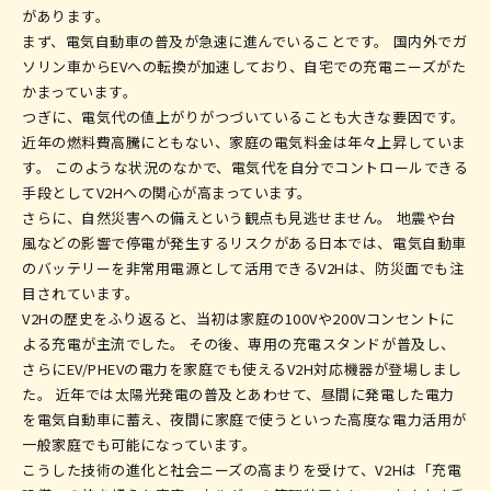
があります。
まず、電気自動車の普及が急速に進んでいることです。 国内外でガ
ソリン車からEVへの転換が加速しており、自宅での充電ニーズがた
かまっています。
つぎに、電気代の値上がりがつづいていることも大きな要因です。
近年の燃料費高騰にともない、家庭の電気料金は年々上昇していま
す。 このような状況のなかで、電気代を自分でコントロールできる
手段としてV2Hへの関心が高まっています。
さらに、自然災害への備えという観点も見逃せません。 地震や台
風などの影響で停電が発生するリスクがある日本では、電気自動車
のバッテリーを非常用電源として活用できるV2Hは、防災面でも注
目されています。
V2Hの歴史をふり返ると、当初は家庭の100Vや200Vコンセントに
よる充電が主流でした。 その後、専用の充電スタンドが普及し、
さらにEV/PHEVの電力を家庭でも使えるV2H対応機器が登場しまし
た。 近年では太陽光発電の普及とあわせて、昼間に発電した電力
を電気自動車に蓄え、夜間に家庭で使うといった高度な電力活用が
一般家庭でも可能になっています。
こうした技術の進化と社会ニーズの高まりを受けて、V2Hは「充電