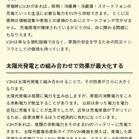
停電時にV2Hがあれば、照明・冷暖房・冷蔵庫・スマートフォンの
充電といった生活に必要な電力をEVから供給できます。 とくに災
害時は情報収集や家族との連絡のためにスマートフォンが欠かせま
せん。 充電環境が確保されているかどうかは、命に関わる問題に
もなりえます。
V2Hは単なる便利設備ではなく、家族の安全を守るための防災イン
フラとしての価値も持っています。
太陽光発電との組み合わせで効果が最大化する
V2Hは太陽光発電と組み合わせることで、その効果がさらに大きく
なります。
太陽光発電は昼間に電力を生み出しますが、家庭の消費電力をこえ
る余剰電力が発生することがあります。 以前は余った電力を電力
会社に売電することが主流でしたが、近年は売電単価が下がってい
るため、自家消費するほうが経済的に有利になっています。
V2Hがあれば、昼間の余剰電力をそのままEVのバッテリーに充電で
きます。 太陽光蓄電池連系タイプのV2H機器を使えば、発電した直
流電力を変換ロスなくEVへ充電できるため、エネルギーの利用効率