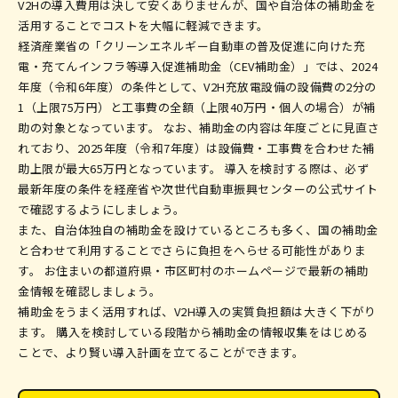
V2Hの導入費用は決して安くありませんが、国や自治体の補助金を
活用することでコストを大幅に軽減できます。
経済産業省の「クリーンエネルギー自動車の普及促進に向けた充
電・充てんインフラ等導入促進補助金（CEV補助金）」では、2024
年度（令和6年度）の条件として、V2H充放電設備の設備費の2分の
1（上限75万円）と工事費の全額（上限40万円・個人の場合）が補
助の対象となっています。 なお、補助金の内容は年度ごとに見直さ
れており、2025年度（令和7年度）は設備費・工事費を合わせた補
助上限が最大65万円となっています。 導入を検討する際は、必ず
最新年度の条件を経産省や次世代自動車振興センターの公式サイト
で確認するようにしましょう。
また、自治体独自の補助金を設けているところも多く、国の補助金
と合わせて利用することでさらに負担をへらせる可能性がありま
す。 お住まいの都道府県・市区町村のホームページで最新の補助
金情報を確認しましょう。
補助金をうまく活用すれば、V2H導入の実質負担額は大きく下がり
ます。 購入を検討している段階から補助金の情報収集をはじめる
ことで、より賢い導入計画を立てることができます。