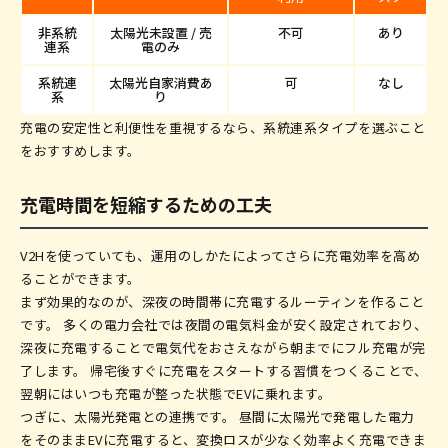
非系統
太陽光未設置 / 売
不可
あり
連系
電のみ
系統連
太陽光自家消費あ
可
なし
系
り
充電の安定性と利便性を重視するなら、系統連系タイプを選ぶこと
をおすすめします。
充電時間を短縮するための工夫
V2Hを使っていても、運用のしかたによってさらに充電効率を高め
ることができます。
まず効果的なのが、深夜の時間帯に充電するルーティンを作ること
です。 多くの電力会社では夜間の電気料金が安く設定されており、
深夜に充電することで電気代をおさえながら朝までにフル充電が完
了します。 帰宅後すぐに充電をスタートする習慣をつくることで、
翌朝にはいつも充電が整った状態でEVに乗れます。
つぎに、太陽光発電との連携です。 昼間に太陽光で発電した電力
をそのままEVに充電すると、変換ロスが少なく効率よく充電できま