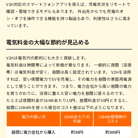
V2H対応のスマートフォンアプリを使えば、充電状況をリモートで
確認・管理できるモデルもあります。 外出先からでも充電のオ
ン・オフを操作できる機能を持つ製品もあり、利便性はさらに高ま
っています。
電気料金の大幅な節約が見込める
V2Hは電気代の節約にも大きく貢献します。
電気料金は時間帯によって単価が異なります。 一般的に夜間（深夜
帯）は電気料金が安く、昼間は高く設定されています。 V2Hを活用
すれば、安い夜間電力でEVを充電し、その電力を昼間の家庭用電源
として使うことができます。 つまり、電力会社から高い昼間の電力
を買うかわりに、深夜に蓄えた安い電力を昼間に使えるのです。
たとえば夜間料金が1kWhあたり15円、昼間料金が30円とすると、
昼間に10kWhを使った場合のコスト差は以下のようになります。
電力の使い方
1kWhあたりの
10kWh使用時の
料金
コスト
昼間に電力会社から購入
約30円
約300円