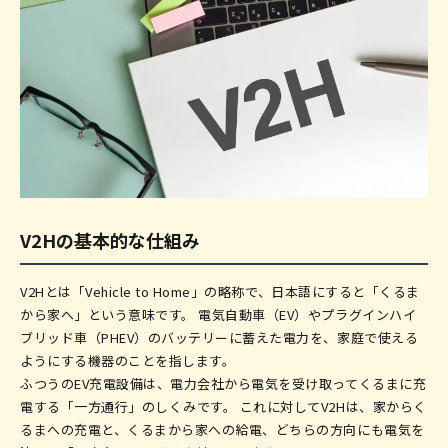
電気料金の大幅な節約が見込める
停電・災害時に電気自動車を非常用電源として活
用できる
太陽光発電との組み合わせで効果が最大化する
大容量蓄電池の代替として機能する
補助金の対象となりコスト負担を軽減できる
V2H機器の選び方
対応車種を事前に確認する
V2Hの基本的な仕組み
太陽光蓄電池連系タイプか単機能タイプかを選ぶ
全回路バックアップか特定回路バックアップかを
検討する
V2Hとは「Vehicle to Home」の略称で、日本語にすると「くるま
から家へ」という意味です。 電気自動車（EV）やプラグインハイ
自立運転時の最大出力を確認する
ブリッド車（PHEV）のバッテリーに蓄えた電力を、家庭で使える
ようにする機器のことを指します。
初期費用の相場と内訳
ふつうのEV充電設備は、電力会社から電気を受け取ってくるまに充
設置工事の内容と注意点
電する「一方通行」のしくみです。 これに対してV2Hは、家からく
補助金・助成金を活用してコストを抑える方法
るまへの充電と、くるまから家への給電、どちらの方向にも電気を