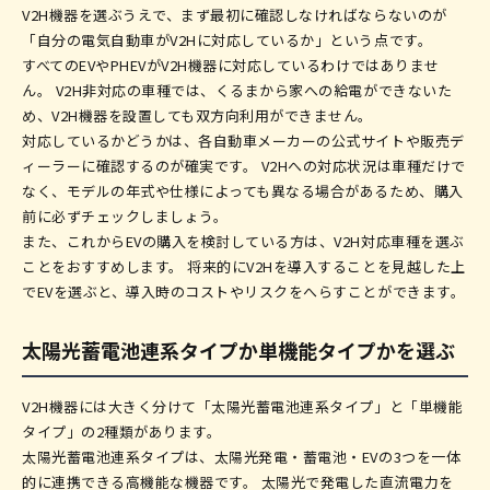
V2H機器を選ぶうえで、まず最初に確認しなければならないのが
「自分の電気自動車がV2Hに対応しているか」という点です。
すべてのEVやPHEVがV2H機器に対応しているわけではありませ
ん。 V2H非対応の車種では、くるまから家への給電ができないた
め、V2H機器を設置しても双方向利用ができません。
対応しているかどうかは、各自動車メーカーの公式サイトや販売デ
ィーラーに確認するのが確実です。 V2Hへの対応状況は車種だけで
なく、モデルの年式や仕様によっても異なる場合があるため、購入
前に必ずチェックしましょう。
また、これからEVの購入を検討している方は、V2H対応車種を選ぶ
ことをおすすめします。 将来的にV2Hを導入することを見越した上
でEVを選ぶと、導入時のコストやリスクをへらすことができます。
太陽光蓄電池連系タイプか単機能タイプかを選ぶ
V2H機器には大きく分けて「太陽光蓄電池連系タイプ」と「単機能
タイプ」の2種類があります。
太陽光蓄電池連系タイプは、太陽光発電・蓄電池・EVの3つを一体
的に連携できる高機能な機器です。 太陽光で発電した直流電力を