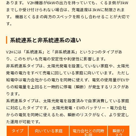
あります。 V2H機器が6kWの出力を持っていても、くるま側が3kW
までしか受け付けられない場合は、充電速度は3kWに制限されま
す。 機器とくるまの両方のスペックを照らし合わせることが大切で
す。
系統連系と非系統連系の違い
V2Hには「系統連系」と「非系統連系」という2つのタイプがあ
り、このちがいも充電の安定性や利便性に影響します。
非系統連系タイプは、太陽光発電を設置していない家庭や、太陽光
発電の電力をすべて売電に回している家庭に向いています。 ただし
給電中は電力会社からの電力を同時に使えず、電気の使用量がEVか
らの給電量を上回ると一時的に停電（瞬断）が発生するリスクがあ
ります。
系統連系タイプは、太陽光発電を設置済みで自家消費している家庭
に対応したタイプです。 太陽光発電・EVのバッテリー・電力会社
からの電気を同時に使えるため、瞬断のリスクがなく、より安定し
た運用が可能です。
タイプ
向いている家庭
電力会社との同時
瞬断リ
利用
スク