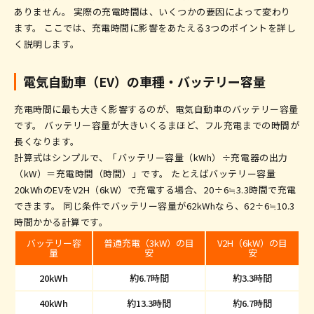
ありません。 実際の充電時間は、いくつかの要因によって変わり
ます。 ここでは、充電時間に影響をあたえる3つのポイントを詳し
く説明します。
電気自動車（EV）の車種・バッテリー容量
充電時間に最も大きく影響するのが、電気自動車のバッテリー容量
です。 バッテリー容量が大きいくるまほど、フル充電までの時間が
長くなります。
計算式はシンプルで、「バッテリー容量（kWh）÷充電器の出力
（kW）＝充電時間（時間）」です。 たとえばバッテリー容量
20kWhのEVをV2H（6kW）で充電する場合、20÷6≒3.3時間で充電
できます。 同じ条件でバッテリー容量が62kWhなら、62÷6≒10.3
時間かかる計算です。
バッテリー容
普通充電（3kW）の目
V2H（6kW）の目
量
安
安
20kWh
約6.7時間
約3.3時間
40kWh
約13.3時間
約6.7時間