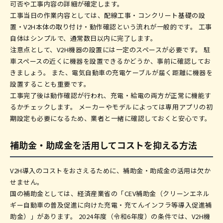
可否や工事内容の詳細が確定します。
工事当日の作業内容としては、配線工事・コンクリート基礎の設
置・V2H本体の取り付け・動作確認という流れが一般的です。 工事
自体はシンプルで、通常数日以内に完了します。
注意点として、V2H機器の設置には一定のスペースが必要です。 駐
車スペースの近くに機器を設置できるかどうか、事前に確認してお
きましょう。 また、電気自動車の充電ケーブルが届く距離に機器を
設置することも重要です。
工事完了後は動作確認が行われ、充電・給電の両方が正常に機能す
るかチェックします。 メーカーやモデルによっては専用アプリの初
期設定も必要になるため、業者と一緒に確認しておくと安心です。
補助金・助成金を活用してコストを抑える方法
V2H導入のコストをおさえるために、補助金・助成金の活用は欠か
せません。
国の補助金としては、経済産業省の「CEV補助金（クリーンエネル
ギー自動車の普及促進に向けた充電・充てんインフラ等導入促進補
助金）」があります。 2024年度（令和6年度）の条件では、V2H機