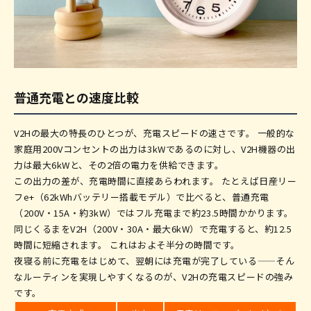
普通充電との速度比較
V2Hの最大の特長のひとつが、充電スピードの速さです。 一般的な
家庭用200Vコンセントの出力は3kWであるのに対し、V2H機器の出
力は最大6kWと、その2倍の電力を供給できます。
この出力の差が、充電時間に直接あらわれます。 たとえば日産リー
フe+（62kWhバッテリー搭載モデル）で比べると、普通充電
（200V・15A・約3kW）ではフル充電まで約23.5時間かかります。
同じくるまをV2H（200V・30A・最大6kW）で充電すると、約12.5
時間に短縮されます。 これはおよそ半分の時間です。
夜寝る前に充電をはじめて、翌朝には充電が完了している——そん
なルーティンを実現しやすくなるのが、V2Hの充電スピードの強み
です。