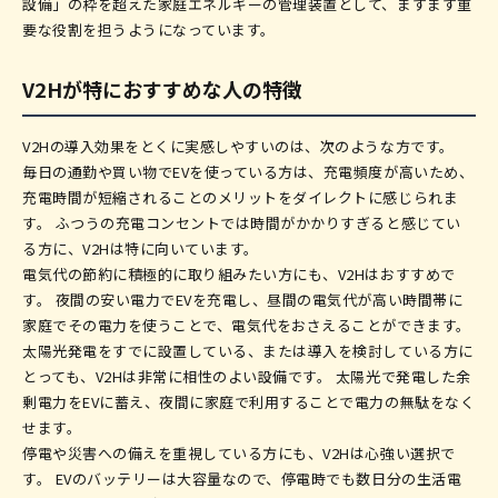
設備」の枠を超えた家庭エネルギーの管理装置として、ますます重
要な役割を担うようになっています。
V2Hが特におすすめな人の特徴
V2Hの導入効果をとくに実感しやすいのは、次のような方です。
毎日の通勤や買い物でEVを使っている方は、充電頻度が高いため、
充電時間が短縮されることのメリットをダイレクトに感じられま
す。 ふつうの充電コンセントでは時間がかかりすぎると感じてい
る方に、V2Hは特に向いています。
電気代の節約に積極的に取り組みたい方にも、V2Hはおすすめで
す。 夜間の安い電力でEVを充電し、昼間の電気代が高い時間帯に
家庭でその電力を使うことで、電気代をおさえることができます。
太陽光発電をすでに設置している、または導入を検討している方に
とっても、V2Hは非常に相性のよい設備です。 太陽光で発電した余
剰電力をEVに蓄え、夜間に家庭で利用することで電力の無駄をなく
せます。
停電や災害への備えを重視している方にも、V2Hは心強い選択で
す。 EVのバッテリーは大容量なので、停電時でも数日分の生活電