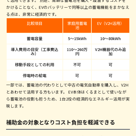
て活用できます。 別途、高額な蓄電池を購入・設置するコストを
かけることなく、EVのバッテリーで同等以上の蓄電機能をまかなえ
る点は、非常に経済的です。
比較項目
家庭用蓄電
EV（V2H活用）
池
蓄電容量
5〜15kWh
10〜80kWh
導入費用の目安（工事費込
110〜260万
V2H機器代のみ追
み）
円
加
移動手段としての利用
不可
可
停電時の給電
可
可
一部では、蓄電池の代わりとして中古の電気自動車を購入し、V2H
とあわせて活用する方もいます。 EV本体はくるまとして使いなが
ら蓄電池の役割も担うため、1台2役の経済的なエネルギー活用が実
現します。
補助金の対象となりコスト負担を軽減できる