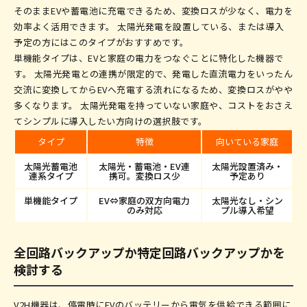
そのままEVや蓄電池に充電できるため、変換ロスが少なく、電力を
効率よく活用できます。 太陽光発電を設置している、または導入
予定の方にはこのタイプがおすすめです。
単機能タイプは、EVと家庭の電力をつなぐことに特化した機器で
す。 太陽光発電との連携が限定的で、発電した直流電力をいったん
交流に変換してからEVへ充電する流れになるため、変換ロスがやや
多くなります。 太陽光発電を持っていない家庭や、コストをおさえ
てシンプルに導入したい方向けの選択肢です。
タイプ
特徴
向いている家庭
太陽光蓄電池
太陽光・蓄電池・EV連
太陽光設置済み・
連系タイプ
携可。変換ロス少
予定あり
単機能タイプ
EV⇔家庭の双方向電力
太陽光なし・シン
のみ対応
プル導入希望
全回路バックアップか特定回路バックアップかを
検討する
V2H機器は、停電時にEVのバッテリーから電気を供給できる範囲に