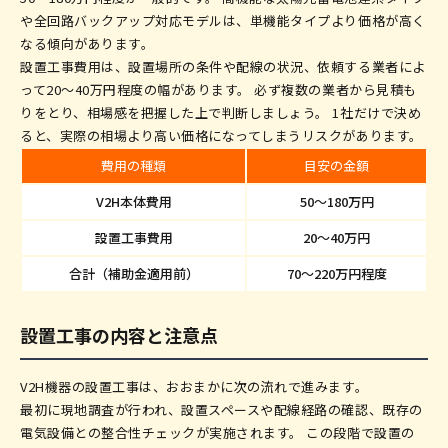
や全回路バックアップ対応モデルは、単機能タイプより価格が高く
なる傾向があります。
設置工事費用は、設置場所の条件や配線の状況、依頼する業者によ
って20〜40万円程度の幅があります。 必ず複数の業者から見積も
りをとり、相場感を把握した上で判断しましょう。 1社だけで決め
ると、実際の相場より高い価格になってしまうリスクがあります。
費用の種類
目安の金額
V2H本体費用
50〜180万円
設置工事費用
20〜40万円
合計（補助金適用前）
70〜220万円程度
設置工事の内容と注意点
V2H機器の設置工事は、おおまかに次の流れで進みます。
最初に現地調査が行われ、設置スペースや配線経路の確認、既存の
電気設備との整合性チェックが実施されます。 この段階で設置の