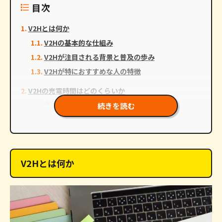
目次
V2Hとは何か
V2Hの基本的な仕組み
V2Hが注目される背景と普及の歩み
V2Hが特におすすめな人の特徴
V2Hの充電時間はどのくらいか
普通充電との速度比較
続きを読む
充電時間に影響する主な要因
電気自動車（EV）の車種・バッテリー容量
V2H機器の出力性能
V2Hとは何か
系統連系と非系統連系の違い
充電時間を短縮するための工夫
V2H導入のメリット
充電スピードが速く利便性が高い