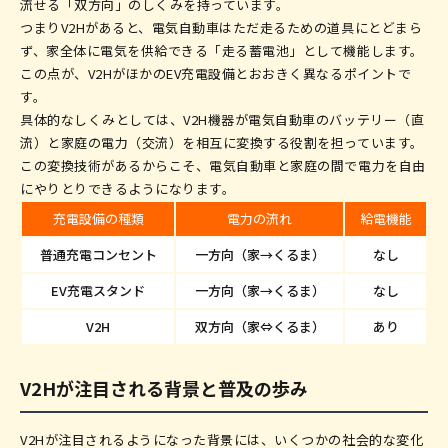
流せる「双方向」のしくみを持っています。
つまりV2Hがあると、電気自動車はただ走るための道具にとどまら
ず、家全体に電気を供給できる「走る蓄電池」として機能します。
この点が、V2HがほかのEV充電設備とおおきく異なるポイントで
す。
具体的なしくみとしては、V2H機器が電気自動車のバッテリー（直
流）と家庭の電力（交流）を相互に変換する役割を担っています。
この変換技術があるからこそ、電気自動車と家庭の間で電力を自由
にやりとりできるようになります。
充電設備の種類
電力の流れ
給電機能
普通充電コンセント
一方向（家→くるま）
なし
EV充電スタンド
一方向（家→くるま）
なし
V2H
双方向（家⇔くるま）
あり
V2Hが注目される背景と普及の歩み
V2Hが注目されるようになった背景には、いくつかの社会的な変化