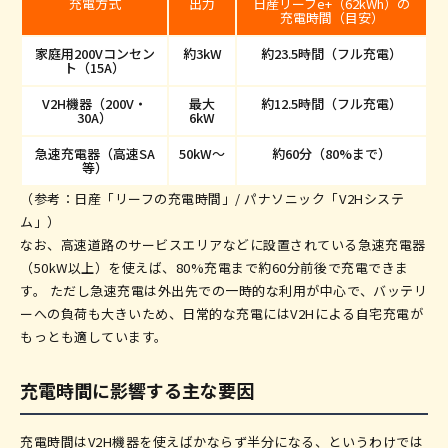
充電方式
出力
日産リーフe+（62kWh）の
充電時間（目安）
家庭用200Vコンセン
約3kW
約23.5時間（フル充電）
ト（15A）
V2H機器（200V・
最大
約12.5時間（フル充電）
30A）
6kW
急速充電器（高速SA
50kW〜
約60分（80%まで）
等）
（参考：日産「リーフの充電時間」/ パナソニック「V2Hシステ
ム」）
なお、高速道路のサービスエリアなどに設置されている急速充電器
（50kW以上）を使えば、80%充電まで約60分前後で充電できま
す。 ただし急速充電は外出先での一時的な利用が中心で、バッテリ
ーへの負荷も大きいため、日常的な充電にはV2Hによる自宅充電が
もっとも適しています。
充電時間に影響する主な要因
充電時間はV2H機器を使えばかならず半分になる、というわけでは