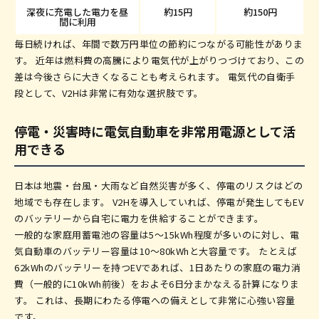
深夜に充電した電力を昼
約15円
約150円
間に利用
毎日続ければ、年間で数万円単位の節約につながる可能性がありま
す。 近年は燃料費の高騰により電気代が上がりつづけており、この
差は今後さらに大きくなることも考えられます。 電気代の自衛手
段として、V2Hは非常に有効な選択肢です。
停電・災害時に電気自動車を非常用電源として活
用できる
日本は地震・台風・大雨など自然災害が多く、停電のリスクはどの
地域でも存在します。 V2Hを導入していれば、停電が発生してもEV
のバッテリーから自宅に電力を供給することができます。
一般的な家庭用蓄電池の容量は5〜15kWh程度が多いのに対し、電
気自動車のバッテリー容量は10〜80kWhと大容量です。 たとえば
62kWhのバッテリーを持つEVであれば、1日あたりの家庭の電力消
費（一般的に10kWh前後）をおよそ6日分まかなえる計算になりま
す。 これは、長期にわたる停電への備えとして非常に心強い容量
です。