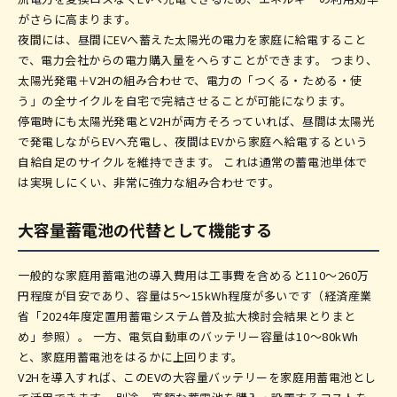
がさらに高まります。
夜間には、昼間にEVへ蓄えた太陽光の電力を家庭に給電すること
で、電力会社からの電力購入量をへらすことができます。 つまり、
太陽光発電＋V2Hの組み合わせで、電力の「つくる・ためる・使
う」の全サイクルを自宅で完結させることが可能になります。
停電時にも太陽光発電とV2Hが両方そろっていれば、昼間は太陽光
で発電しながらEVへ充電し、夜間はEVから家庭へ給電するという
自給自足のサイクルを維持できます。 これは通常の蓄電池単体で
は実現しにくい、非常に強力な組み合わせです。
大容量蓄電池の代替として機能する
一般的な家庭用蓄電池の導入費用は工事費を含めると110〜260万
円程度が目安であり、容量は5〜15kWh程度が多いです（経済産業
省「2024年度定置用蓄電システム普及拡大検討会結果とりまと
め」参照）。 一方、電気自動車のバッテリー容量は10〜80kWh
と、家庭用蓄電池をはるかに上回ります。
V2Hを導入すれば、このEVの大容量バッテリーを家庭用蓄電池とし