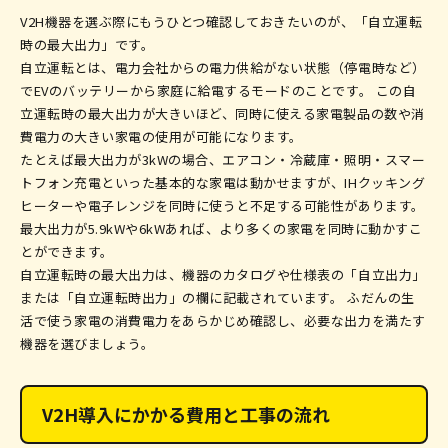
V2H機器を選ぶ際にもうひとつ確認しておきたいのが、「自立運転
時の最大出力」です。
自立運転とは、電力会社からの電力供給がない状態（停電時など）
でEVのバッテリーから家庭に給電するモードのことです。 この自
立運転時の最大出力が大きいほど、同時に使える家電製品の数や消
費電力の大きい家電の使用が可能になります。
たとえば最大出力が3kWの場合、エアコン・冷蔵庫・照明・スマー
トフォン充電といった基本的な家電は動かせますが、IHクッキング
ヒーターや電子レンジを同時に使うと不足する可能性があります。
最大出力が5.9kWや6kWあれば、より多くの家電を同時に動かすこ
とができます。
自立運転時の最大出力は、機器のカタログや仕様表の「自立出力」
または「自立運転時出力」の欄に記載されています。 ふだんの生
活で使う家電の消費電力をあらかじめ確認し、必要な出力を満たす
機器を選びましょう。
V2H導入にかかる費用と工事の流れ