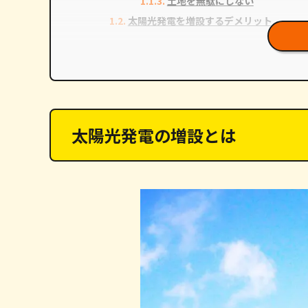
土地を無駄にしない
太陽光発電を増設するデメリット
発電量によって売電価格の変更
メーカー違いの太陽光パネル設
設置場所によって影ができやす
太陽光発電の増設を判断するポイント
太陽光発電の増設とは
買取価格や買取期間は変わるのか
売電で増設費用を回収できるか
既存の太陽光発電設備の寿命がいつまで
太陽光発電の増設にかかる費用
太陽光発電に必要な設備と価格
ソーラーパネルの価格
パワーコンディショナーの価格
架台の価格
太陽光発電の設置工事費