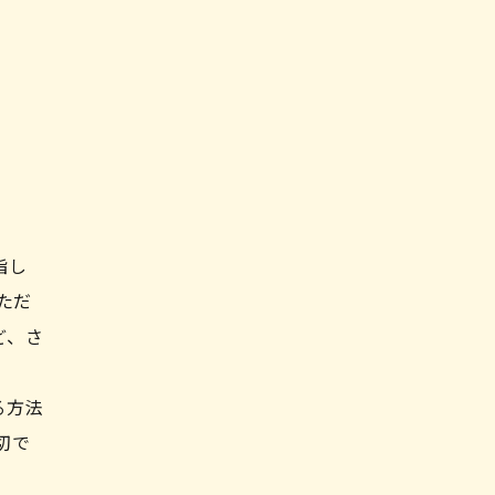
指し
ただ
ど、さ
る方法
切で