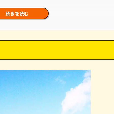
続きを読む
がある
置で保証の対象外
い
か