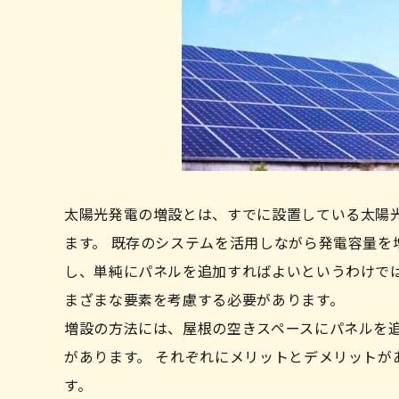
その他の費用項目の例
太陽光発電の設置費用、最新相場は85.8
太陽光発電の容量で費用は大き
太陽光発電システムの設置費用
蓄電池を併せて設置する場合の費用
お得に太陽光発電を増設する方法
最適な増設設備を業者へ相談
太陽光発電の増設とは、すでに設置している太陽
最寄りの自治体で補助金がないか探す
ます。 既存のシステムを活用しながら発電容量を
中古の太陽光パネルを検討
し、単純にパネルを追加すればよいというわけで
太陽光発電を設置した後の費用
太陽光発電の増設はDIYで可能？
まざまな要素を考慮する必要があります。
太陽光発電の廃棄にかかる費用はいくら
安心して長く使うには、太陽光
増設の方法には、屋根の空きスペースにパネルを
太陽光発電の増設で罰則はある？
鳩駆除や鳩対策の費用
があります。 それぞれにメリットとデメリット
ソーラーパネルの撤去費用
す。