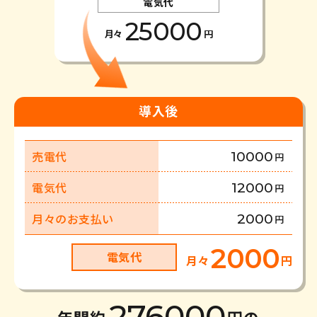
電気代
25000
月々
円
導入後
売電代
10000
円
電気代
12000
円
月々のお支払い
2000
円
2000
電気代
月々
円
276000
年間約
円の