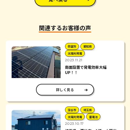
関連するお客様の声
弥富市
愛知県
太陽光発電
2023.11.21
南面設置で発電効率大幅
UP！！
詳しく見る
深谷市
埼玉県
太陽光発電
蓄電池
2023.10.17