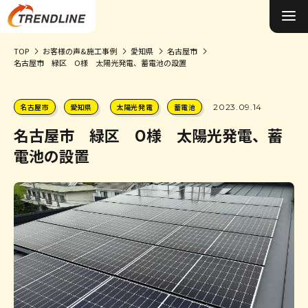
TOP
お客様の声&施工事例
愛知県
名古屋市
名古屋市 緑区 O様 太陽光発電、蓄電池の設置
施工事例&お客様の声
0円ソーラーについて
名古屋市
愛知県
太陽光発電
蓄電池
2023.09.14
名古屋市 緑区 O様 太陽光発電、蓄
太陽光発電について
電池の設置
蓄電池について
オール電化について
選ばれる理由
お役立ちコラム
会社概要