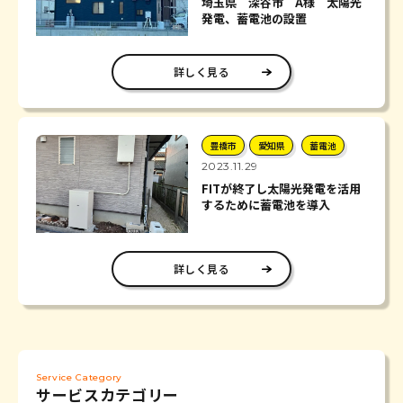
埼玉県 深谷市 A様 太陽光
発電、蓄電池の設置
詳しく見る
豊橋市
愛知県
蓄電池
2023.11.29
FITが終了し太陽光発電を活用
するために蓄電池を導入
詳しく見る
Service Category
サービスカテゴリー