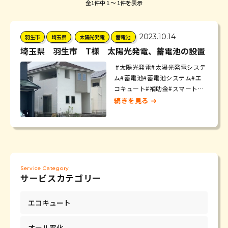
全1件中 1 〜 1件を表示
2023.10.14
羽生市
埼玉県
太陽光発電
蓄電池
埼玉県 羽生市 T様 太陽光発電、蓄電池の設置
#太陽光発電#太陽光発電システ
ム#蓄電池#蓄電池システム#エ
コキュート#補助金#スマートハ
ウス#東京都#埼玉県#羽生市#電
続きを見る
気代…
Service Category
サービスカテゴリー
エコキュート
オール電化