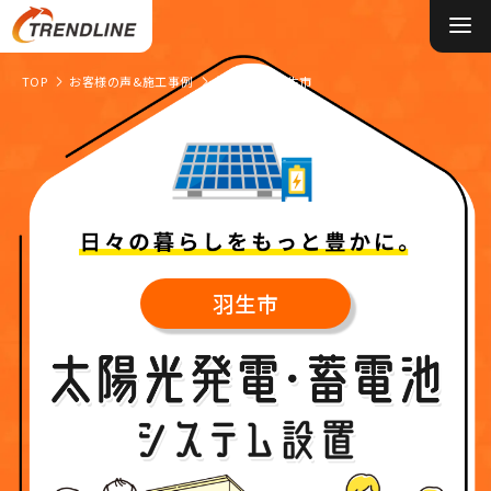
TOP
お客様の声&施工事例
埼玉県
羽生市
施工事例&お客様の声
0円ソーラーについて
太陽光発電について
蓄電池について
羽生市
オール電化について
選ばれる理由
お役立ちコラム
会社概要