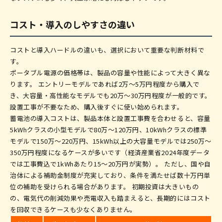
コスト・導入のしやすさの違い
コストと導入ハードルの違いも、選択において重要な判断材料で
す。
ポータブル電源の価格帯は、製品の容量や性能によって大きく異な
ります。 エントリーモデルであれば2万〜5万円程度から購入で
き、大容量・高性能なモデルでも20万〜30万円程度が一般的です。
設置工事が不要なため、購入後すぐに使い始められます。
蓄電池の導入コストは、製品本体と設置工事費を合わせると、容量
5kWhクラスの小型モデルで80万〜120万円、10kWhクラスの標準
モデルで150万〜220万円、15kWh以上の大容量モデルでは250万〜
350万円程度になるケースが多いです（経済産業省2024年度データ
では工事費込で1kWhあたり15〜20万円が実勢）。 ただし、国や自
治体による補助金制度が充実しており、条件を満たせば数十万円単
位の補助を受けられる場合があります。 初期投資は大きいもの
の、電気代の削減効果や売電収入も踏まえると、長期的にはコスト
を回収できるケースも少なくありません。