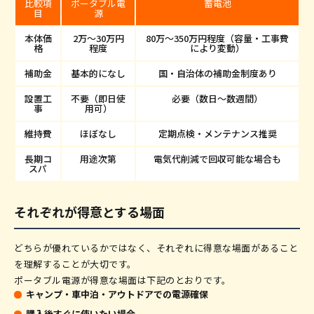
比較項
ポータブル電
蓄電池
目
源
本体価
2万〜30万円
80万〜350万円程度（容量・工事費
格
程度
により変動）
補助金
基本的になし
国・自治体の補助金制度あり
設置工
不要（即日使
必要（数日〜数週間）
事
用可）
維持費
ほぼなし
定期点検・メンテナンス推奨
長期コ
用途次第
電気代削減で回収可能な場合も
スパ
それぞれが得意とする場面
どちらが優れているかではなく、それぞれに得意な場面があること
を理解することが大切です。
ポータブル電源が得意な場面は下記のとおりです。
キャンプ・車中泊・アウトドアでの電源確保
購入後すぐに使いたい場合