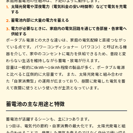
家庭用蓄電池の仕組みは、下記のように動作します。
太陽光発電や深夜電力（電気料金の安い時間帯）などで電気を充電
する
蓄電池内部に大量の電力を蓄える
電力が必要なときに、家庭内の電気回路を通じて各部屋・各家電へ
供給する
ポータブル電源との大きな違いは、家庭の電気配線と直接つながっ
ている点です。 パワーコンディショナー（パワコン）と呼ばれる機
器を介して、家中のコンセントに電力を供給できるため、普段と変
わらない生活を維持しながら蓄電・放電が行えます。
容量は一般的に6kWh〜16kWh程度の製品が多く、ポータブル電源
と比べると圧倒的に大容量です。 また、太陽光発電と組み合わせ
た「自家消費型」の運用が広まっており、昼間に発電した電気を蓄
えて夜間に使うという使い方が主流となっています。
蓄電池の主な用途と特徴
蓄電池が活躍するシーンも、主に3つあります。
1つ目は、電気代の節約・自家消費の最大化です。 太陽光発電と組
み合わせることで、発電した電気を売るのではなく自分で使い切る