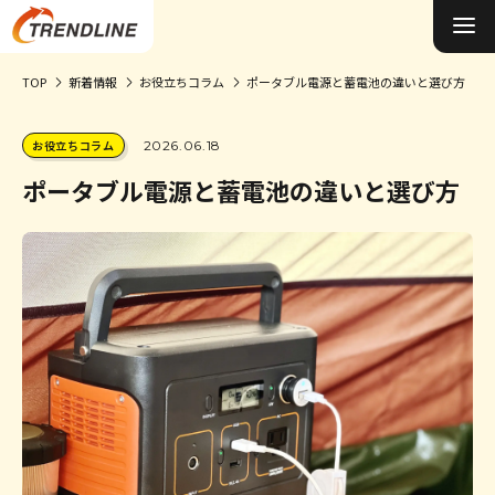
TOP
新着情報
お役立ちコラム
ポータブル電源と蓄電池の違いと選び方
施工事例&お客様の声
お役立ちコラム
2026.06.18
0円ソーラーについて
ポータブル電源と蓄電池の違いと選び方
太陽光発電について
蓄電池について
オール電化について
選ばれる理由
お役立ちコラム
会社概要