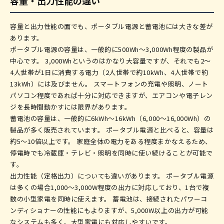
容量・出力性能の違い
容量と出力性能の面でも、ポータブル電源と蓄電池には大きな差が
あります。
ポータブル電源の容量は、一般的に500Wh〜3,000Wh程度の製品が
中心です。 3,000Whというのはかなり大容量ですが、それでも2〜
4人世帯が1日に消費する電力（2人世帯で約10kWh、4人世帯で約
13kWh）には及びません。 スマートフォンの充電や照明、ノート
パソコン程度であれば十分に対応できますが、エアコンや電子レン
ジを長時間動かすには限界があります。
蓄電池の容量は、一般的に6kWh〜16kWh（6,000〜16,000Wh）の
製品が多く販売されています。 ポータブル電源と比べると、容量は
約5〜10倍以上です。 家庭全体の電力をある程度まかなえるため、
停電時でも冷蔵庫・テレビ・照明を同時に使い続けることが可能で
す。
出力性能（定格出力）についても違いがあります。 ポータブル電源
は多くの場合1,000〜3,000W程度の出力に対応しており、1台で複
数の小型家電を同時に使えます。 蓄電池は、接続されたパワーコ
ンディショナーの性能にもよりますが、5,000W以上の出力が可能
なシステムも多く、大型家電にも対応しやすいです。