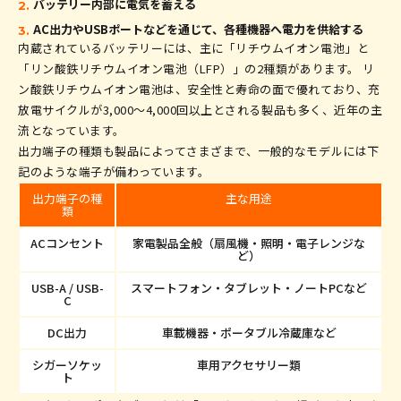
バッテリー内部に電気を蓄える
AC出力やUSBポートなどを通じて、各種機器へ電力を供給する
内蔵されているバッテリーには、主に「リチウムイオン電池」と
「リン酸鉄リチウムイオン電池（LFP）」の2種類があります。 リ
ン酸鉄リチウムイオン電池は、安全性と寿命の面で優れており、充
放電サイクルが3,000〜4,000回以上とされる製品も多く、近年の主
流となっています。
出力端子の種類も製品によってさまざまで、一般的なモデルには下
記のような端子が備わっています。
出力端子の種
主な用途
類
ACコンセント
家電製品全般（扇風機・照明・電子レンジな
ど）
USB-A / USB-
スマートフォン・タブレット・ノートPCなど
C
DC出力
車載機器・ポータブル冷蔵庫など
シガーソケッ
車用アクセサリー類
ト