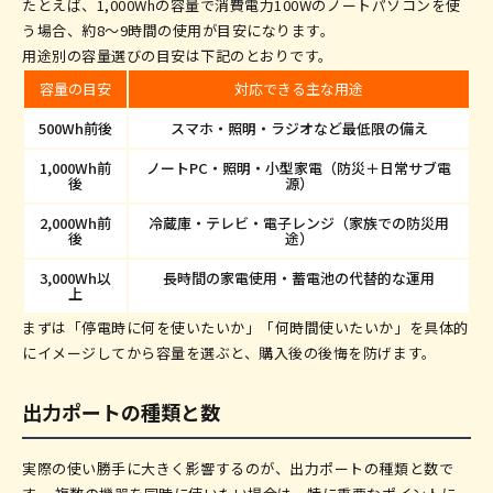
たとえば、1,000Whの容量で消費電力100Wのノートパソコンを使
う場合、約8〜9時間の使用が目安になります。
用途別の容量選びの目安は下記のとおりです。
容量の目安
対応できる主な用途
500Wh前後
スマホ・照明・ラジオなど最低限の備え
1,000Wh前
ノートPC・照明・小型家電（防災＋日常サブ電
後
源）
2,000Wh前
冷蔵庫・テレビ・電子レンジ（家族での防災用
後
途）
3,000Wh以
長時間の家電使用・蓄電池の代替的な運用
上
まずは「停電時に何を使いたいか」「何時間使いたいか」を具体的
にイメージしてから容量を選ぶと、購入後の後悔を防げます。
出力ポートの種類と数
実際の使い勝手に大きく影響するのが、出力ポートの種類と数で