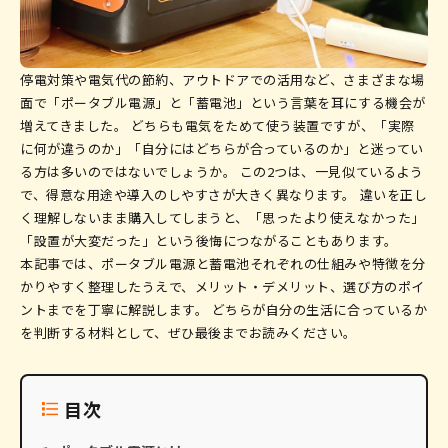
0120-019-600
停電対策や電気代の節約、アウトドアでの活用など、さまざまな場
受付時間
不定休
9:00〜17:00
面で「ポータブル電源」と「蓄電池」という言葉を耳にする機会が
増えてきました。 どちらも電気をためて使う装置ですが、「実際
でお問い合わせ
Web
に何が違うのか」「自分にはどちらが合っているのか」と迷ってい
る方は多いのではないでしょうか。 この2つは、一見似ているよう
で、得意な用途や導入のしやすさが大きく異なります。 違いを正し
く理解しないまま購入してしまうと、「思ったより使えなかった」
「設置が大変だった」という後悔につながることもあります。
本記事では、ポータブル電源と蓄電池それぞれの仕組みや特徴を分
かりやすく整理したうえで、メリット・デメリット、選び方のポイ
ントまでを丁寧に解説します。 どちらが自分の生活に合っているか
を判断する材料として、ぜひ最後までお読みください。
目次