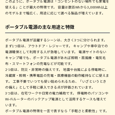
このように、ポータブル電源は「コンセントのない場所でも家電を
使える」ことが最大の特徴です。 容量は数百Whから3,000Wh以上
のモデルまで幅広く、用途に応じて選べる製品が増えています。
ポータブル電源の主な用途と特徴
ポータブル電源が活躍するシーンは、大きく3つに分けられます。
まず1つ目は、アウトドア・レジャーです。 キャンプや車中泊での
電源確保として利用する人が急増しています。 電源サイトのない
キャンプ場でも、ポータブル電源があれば照明・扇風機・電気毛
布・スマートフォンの充電などが可能です。
2つ目は、防災・非常時の備えです。 地震や台風による停電時に、
冷蔵庫・照明・携帯電話の充電・医療機器の動作維持などに使えま
す。 工事不要でいつでも使い始められるため、「いざというとき
の備え」として手軽に導入できる点が評価されています。
3つ目は、在宅ワークや日常の電力補助です。 停電時のパソコンや
Wi-Fiルーターのバックアップ電源として活用するケースも増えて
います。
ポータブル電源の特徴を一言で表すなら「手軽さと柔軟性」です。