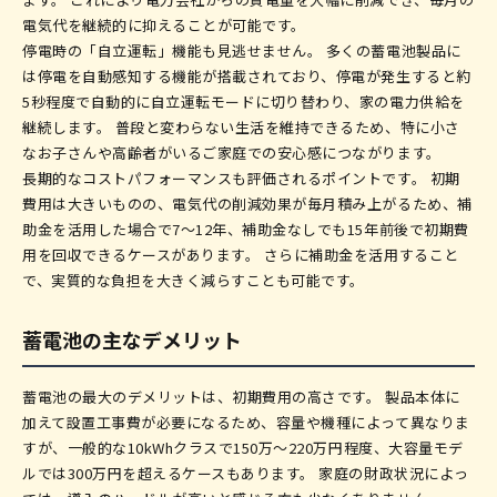
電気代を継続的に抑えることが可能です。
停電時の「自立運転」機能も見逃せません。 多くの蓄電池製品に
は停電を自動感知する機能が搭載されており、停電が発生すると約
5秒程度で自動的に自立運転モードに切り替わり、家の電力供給を
継続します。 普段と変わらない生活を維持できるため、特に小さ
なお子さんや高齢者がいるご家庭での安心感につながります。
長期的なコストパフォーマンスも評価されるポイントです。 初期
費用は大きいものの、電気代の削減効果が毎月積み上がるため、補
助金を活用した場合で7〜12年、補助金なしでも15年前後で初期費
用を回収できるケースがあります。 さらに補助金を活用すること
で、実質的な負担を大きく減らすことも可能です。
蓄電池の主なデメリット
蓄電池の最大のデメリットは、初期費用の高さです。 製品本体に
加えて設置工事費が必要になるため、容量や機種によって異なりま
すが、一般的な10kWhクラスで150万〜220万円程度、大容量モデ
ルでは300万円を超えるケースもあります。 家庭の財政状況によっ