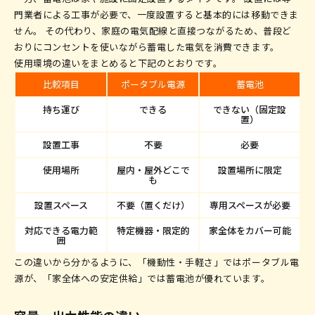
門業者による工事が必要で、一度設置すると基本的には移動できま
せん。 その代わり、家庭の電気配線と直接つながるため、普段ど
おりにコンセントを使いながら蓄電した電気を消費できます。
使用環境の違いをまとめると下記のとおりです。
比較項目
ポータブル電源
蓄電池
持ち運び
できる
できない（固定設
置）
設置工事
不要
必要
使用場所
屋内・屋外どこで
設置場所に限定
も
設置スペース
不要（置くだけ）
専用スペースが必要
対応できる電力範
特定機器・限定的
家全体をカバー可能
囲
この違いから分かるように、「機動性・手軽さ」ではポータブル電
源が、「家全体への安定供給」では蓄電池が優れています。