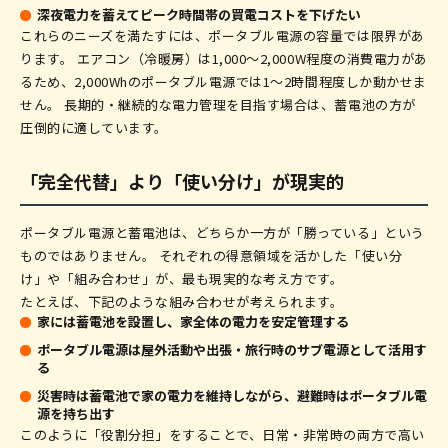
深夜電力を蓄えてピーク時間帯の買電コストを下げたい
これらのニーズを満たすには、ポータブル電源の容量では限界があ
ります。 エアコン（冷暖房）は1,000〜2,000W程度の消費電力があ
るため、2,000Whのポータブル電源では1〜2時間程度しか動かせま
せん。 長期的・継続的な電力管理を目指す場合は、蓄電池の方が
圧倒的に適しています。
「完全代替」より「使い分け」が現実的
ポータブル電源と蓄電池は、どちらか一方が「勝っている」という
ものではありません。 それぞれの得意領域を活かした「使い分
け」や「組み合わせ」が、最も現実的な考え方です。
たとえば、下記のような組み合わせが考えられます。
家には蓄電池を設置し、家全体の電力を安定管理する
ポータブル電源は屋外活動や出張・旅行時のサブ電源として活用す
る
災害時は蓄電池で家の電力を維持しながら、避難時はポータブル電
源を持ち出す
このように「役割分担」をすることで、日常・非常時の両方で高い