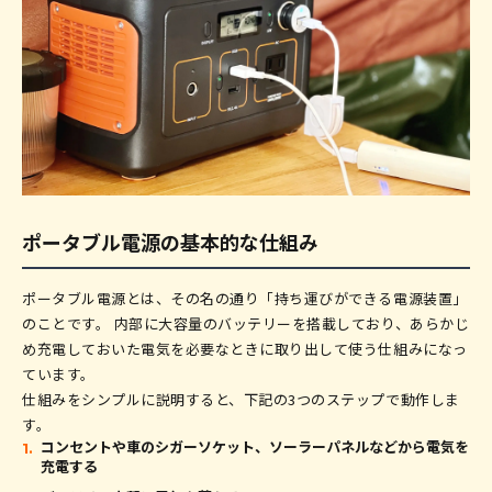
蓄電池の主なメリット
代わりとして使いやすいケース
定格出力の確認方法
ポータブル電源だけで生活できますか？
トレンドラインが選ばれる理由
蓄電池の主なデメリット
代替が難しいケース
必要な容量（Wh）の目安
どのくらいの容量を選べばよいですか？
導入シミュレーション・補助金情報も無料でご案
「完全代替」より「使い分け」が現実的
出力ポートの種類と数
コスパが悪いと言われる理由は？
内
ソーラーパネルとの組み合わせ
長く使うための注意点は？
バッテリーの種類と寿命・保証
ポータブル電源の基本的な仕組み
ポータブル電源とは、その名の通り「持ち運びができる電源装置」
のことです。 内部に大容量のバッテリーを搭載しており、あらかじ
め充電しておいた電気を必要なときに取り出して使う仕組みになっ
ています。
仕組みをシンプルに説明すると、下記の3つのステップで動作しま
す。
コンセントや車のシガーソケット、ソーラーパネルなどから電気を
充電する