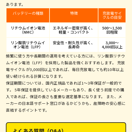
あります。
バッテリーの種類
特徴
充放電サイ
クルの目安
リチウムイオン電池
エネルギー密度が高く、
500〜1,500
（NMC）
軽量・コンパクト
回程度
リン酸鉄リチウムイ
安全性・耐久性が高く、
3,000〜
オン電池（LFP）
長寿命
4,000回以上
頻繁に使う方や長期間の運用を考えている方には、リン酸鉄リチウ
ムイオン電池（LFP）を採用した製品を強くおすすめします。 充放
電サイクルが3,000回以上であれば、毎日充放電しても約10年以上
使い続けられる計算になります。
保証期間については、国内正規品であれば1〜3年保証が一般的で
す。 5年保証を提供しているメーカーもあり、長く使う前提での購
入であれば、保証の長さも重要な選定基準になります。 また、メ
ーカーの日本語サポート窓口があるかどうかも、故障時の安心感に
直結するポイントです。
よくある質問（Q&A）