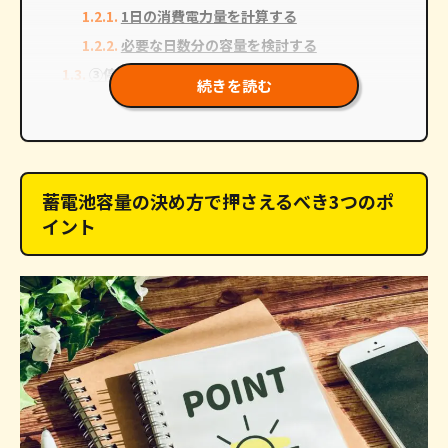
1日の消費電力量を計算する
必要な日数分の容量を検討する
0120-019-600
③停電時に必要な電力をリストアップする
続きを読む
受付時間
不定休
9:00〜17:00
蓄電池容量の目安と選び方
でお問い合わせ
Web
太陽光発電の容量に合わせた蓄電池の選び方
4〜5kWhの蓄電池が最も一般的
蓄電池容量の決め方で押さえるべき3つのポ
余剰電力の有効活用を目指す場合は大容量を
選択
イント
停電に備えた蓄電池容量の目安
最低限の電力確保なら2〜4kWh
ある程度の電化製品を使うなら6kWh以上
蓄電池のみ導入する場合の容量目安
昼間の電力を夜に回すなら4kWh前後
将来の電気使用量増加に備えるなら6kWh以
上