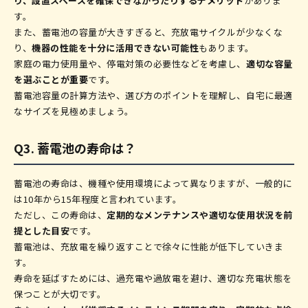
り、設置スペースを確保できなかったりするデメリット
がありま
す。
また、蓄電池の容量が大きすぎると、充放電サイクルが少なくな
り、
機器の性能を十分に活用できない可能性
もあります。
家庭の電力使用量や、停電対策の必要性などを考慮し、
適切な容量
を選ぶことが重要
です。
蓄電池容量の計算方法や、選び方のポイントを理解し、自宅に最適
なサイズを見極めましょう。
Q3. 蓄電池の寿命は？
蓄電池の寿命は、機種や使用環境によって異なりますが、一般的に
は10年から15年程度と言われています。
ただし、この寿命は、
定期的なメンテナンスや適切な使用状況を前
提とした目安
です。
蓄電池は、充放電を繰り返すことで徐々に性能が低下していきま
す。
寿命を延ばすためには、過充電や過放電を避け、適切な充電状態を
保つことが大切です。