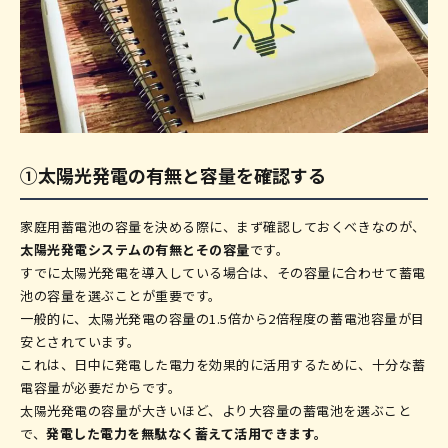
蓄電池容量の計算方法
消費電力量から必要容量を逆算する
実効容量と定格容量の違いを理解する
電力変換効率を考慮に入れる
容量以外の蓄電池選びのポイント
メーカーの保証内容をチェックする
①太陽光発電の有無と容量を確認する
機器のサイズと設置スペースを確認する
導入コストと補助金を試算する
家庭用蓄電池の容量を決める際に、まず確認しておくべきなのが、
太陽光発電システムの有無とその容量
です。
Q1. 電気代は安くなる？
すでに太陽光発電を導入している場合は、その容量に合わせて蓄電
Q2. 容量が大きいほど良い？
池の容量を選ぶことが重要です。
一般的に、太陽光発電の容量の1.5倍から2倍程度の蓄電池容量が目
Q3. 蓄電池の寿命は？
安とされています。
これは、日中に発電した電力を効果的に活用するために、十分な蓄
電容量が必要だからです。
太陽光発電の容量が大きいほど、より大容量の蓄電池を選ぶこと
で、
発電した電力を無駄なく蓄えて活用できます。